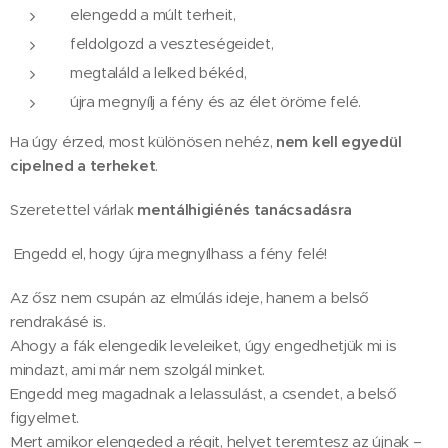
elengedd a múlt terheit,
feldolgozd a veszteségeidet,
megtaláld a lelked békéd,
újra megnyílj a fény és az élet öröme felé.
Ha úgy érzed, most különösen nehéz,
nem kell egyedül
cipelned a terheket
.
Szeretettel várlak
mentálhigiénés tanácsadásra
Engedd el, hogy újra megnyílhass a fény felé!
Az ősz nem csupán az elmúlás ideje, hanem a belső
rendrakásé is.
Ahogy a fák elengedik leveleiket, úgy engedhetjük mi is
mindazt, ami már nem szolgál minket.
Engedd meg magadnak a lelassulást, a csendet, a belső
figyelmet.
Mert amikor elengeded a régit, helyet teremtesz az újnak –