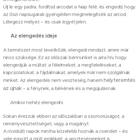
Ülj le egy padra, fordítsd arcodat a Nap felé, és engedd, hogy
az őszi napsugarak gyengéden megmelegítsék az arcod.
Lélegezz mélyet – és csak
legyél jelen.
🍂
Az elengedés ideje
A természet most levetkőzik, elengedi mindazt, amire már
nincs szüksége. Ez az időszak bennünket is arra hív, hogy
elengedjük a múltat: a félelmeket, a megfeleléseket, a
kapcsolatokat, a fájdalmakat, amelyek már nem szolgálnak
helyteremtés
minket. Az elengedés nem veszteség, hanem
az újna
k
– a fénynek, a békének és a megújulásnak.
💭 Amikor nehéz elengedni
Sokan érezzük ebben az időszakban a szomorúságot, a
reményvesztettséget, vagy a magányt.
A rövidülő napok mintha közelebb hoznák a csendet – és
vele együtt a múlt emlékeit, a veszteségeinket is.