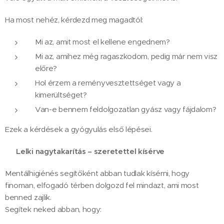
Ha most nehéz, kérdezd meg magadtól:
Mi az, amit most el kellene engednem?
Mi az, amihez még ragaszkodom, pedig már nem visz
előre?
Hol érzem a reményvesztettséget vagy a
kimerültséget?
Van-e bennem feldolgozatlan gyász vagy fájdalom?
Ezek a kérdések a gyógyulás első lépései.
🕊️
Lelki nagytakarítás – szeretettel kísérve
Mentálhigiénés segítőként abban tudlak kísérni, hogy
finoman, elfogadó térben dolgozd fel mindazt, ami most
benned zajlik.
Segítek neked abban, hogy: