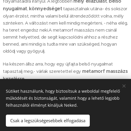
mély ellazulást
belső
folyamataidra irányul. A legtöbben
,
nyugalmat
könnyedséget
,
tapasztalnak utána- és sokszor
olyan érzést, mintha valami belül átrendeződött volna, mély
szinteken. A változást nem kell mindig megérteni, - néha elég,
ha teret engedsz neki.A metamorf masszázs nem csinál
semmit helyetted, de segít kapcsolódni ahhoz a részhez
benned, ami mindig is tudta mire van szükséged, hogyan
oldódj vagy gyógyulj.
Ha készen állsz arra, hogy egy újfajta belső nyugalmat
metamorf masszázs
tapasztalj meg,- várlak szeretettel egy
kezelésre
Sütiket használunk, hogy biztosítsuk a weboldal megfelelő
működését és biztonságát, valamint hogy a lehető legjobb
Kapcsolat
felhasználói élményt kínáljuk Neked.
Csak a legszükségesebbek elfogadása