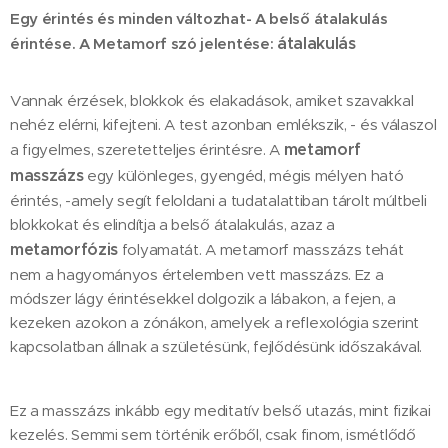
Egy érintés és minden változhat- A belső átalakulás
átalakulás
érintése. A Metamorf szó jelentése:
Vannak érzések, blokkok és elakadások, amiket szavakkal
nehéz elérni, kifejteni. A test azonban emlékszik, - és válaszol
metamorf
a figyelmes, szeretetteljes érintésre. A
masszázs
egy különleges, gyengéd, mégis mélyen ható
érintés, -amely segít feloldani a tudatalattiban tárolt múltbeli
blokkokat és elindítja a belső átalakulás, azaz a
metamorfózis
folyamatát. A metamorf masszázs tehát
nem a hagyományos értelemben vett masszázs. Ez a
módszer lágy érintésekkel dolgozik a lábakon, a fejen, a
kezeken azokon a zónákon, amelyek a reflexológia szerint
kapcsolatban állnak a születésünk, fejlődésünk időszakával.
Ez a masszázs inkább egy meditatív belső utazás, mint fizikai
kezelés. Semmi sem történik erőből, csak finom, ismétlődő