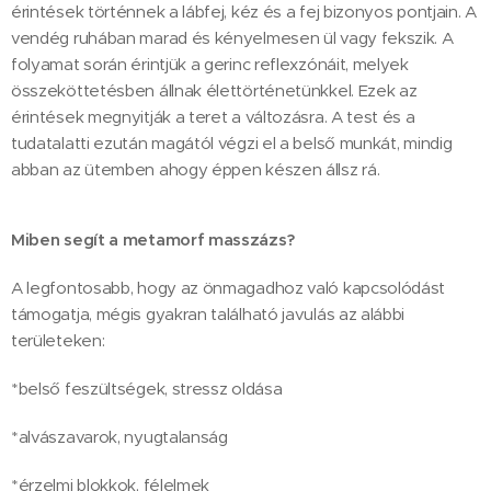
érintések történnek a lábfej, kéz és a fej bizonyos pontjain. A
vendég ruhában marad és kényelmesen ül vagy fekszik. A
folyamat során érintjük a gerinc reflexzónáit, melyek
összeköttetésben állnak élettörténetünkkel. Ezek az
érintések megnyitják a teret a változásra. A test és a
tudatalatti ezután magától végzi el a belső munkát, mindig
abban az ütemben ahogy éppen készen állsz rá.
Miben segít a metamorf masszázs?
A legfontosabb, hogy az önmagadhoz való kapcsolódást
támogatja, mégis gyakran található javulás az alábbi
területeken:
*belső feszültségek, stressz oldása
*alvászavarok, nyugtalanság
*érzelmi blokkok, félelmek