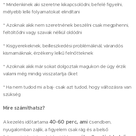
* Mindenkinek aki szeretne kikapcsolódni, befelé figyelni,
mélyebb lelki folyamatokat elindítani
* Azoknak akik nem szeretnének beszélni csak megpihenni,
feltöltődni vagy szavak nélkül oldódni
* Kisgyerekeknek, beilleszkedési problémáknál, várandós
kismamáknak, érzékeny lelkű felnőtteknek
* Azoknak akik már sokat dolgoztak magukon de úgy érzik
valami még mindig visszatartja őket
* Ha nem tudod mi a baj- csak azt tudod, hogy változásra van
szükség
Mire számíthatsz?
40-60 perc, ami
c
A kezelés időtartama
sendben,
nyugalomban zajlik, a figyelem csak rág és a belső