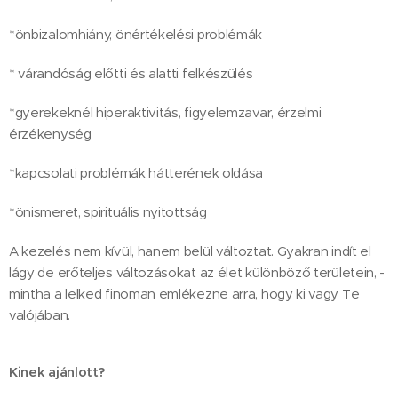
*önbizalomhiány, önértékelési problémák
* várandóság előtti és alatti felkészülés
*gyerekeknél hiperaktivitás, figyelemzavar, érzelmi
érzékenység
*kapcsolati problémák hátterének oldása
*önismeret, spirituális nyitottság
A kezelés nem kívül, hanem belül változtat. Gyakran indít el
lágy de erőteljes változásokat az élet különböző területein, -
mintha a lelked finoman emlékezne arra, hogy ki vagy Te
valójában.
Kinek ajánlott?