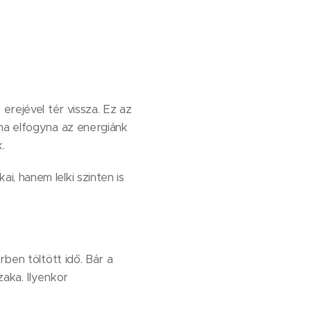
erejével tér vissza. Ez az
tha elfogyna az energiánk
.
, hanem lelki szinten is
rben töltött idő. Bár a
zaka. Ilyenkor