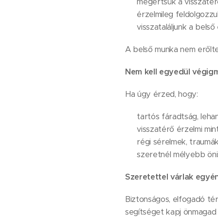
🧩 megértsük a visszatér
💞 érzelmileg feldolgozzu
🌟 visszataláljunk a bels
A belső munka nem erőltet
Nem kell egyedül végig
Ha úgy érzed, hogy:
🌧️ tartós fáradtság, leha
🔁 visszatérő érzelmi mi
💔 régi sérelmek, traumák
🌱 szeretnél mélyebb ön
Szeretettel várlak egyén
Biztonságos, elfogadó té
segítséget kapj önmagad 