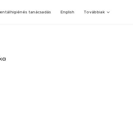
entálhigiénés tanácsadás
English
Továbbiak
aka