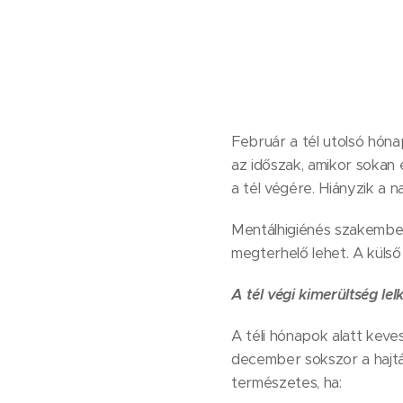
Február a tél utolsó hóna
az időszak, amikor sokan 
a tél végére. Hiányzik a 
Mentálhigiénés szakemberk
megterhelő lehet. A külső 
A tél végi kimerültség lel
A téli hónapok alatt keve
december sokszor a hajtás
természetes, ha: