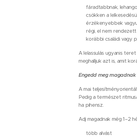
❄️ fáradtabbnak, lehang
🌫️ csökken a lelkesedés
💧 érzékenyebbek vagy
🕯️ régi, el nem rendezet
🌿 korábbi családi vagy p
A lelassulás ugyanis ter
meghalljuk azt is, amit k
Engedd meg magadnak m
A mai teljesítményorientá
Pedig a természet ritmus
ha pihensz.
Adj magadnak még 1–2 hét 
🌙 több alvást