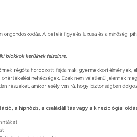
öngondoskodás. A befelé figyelés luxusa és a minőségi pihe
lki blokkok kerülnek felszínre
.
önnek régóta hordozott fájdalmak, gyermekkori élmények, e
 önértékelési nehézségek. Ezek nem véletlenül jelennek meg.
lan részeket, amikor esély van rá, hogy biztonságban dolgoz
áció, a hipnózis, a családállítás vagy a kineziológiai old
mintákat
at