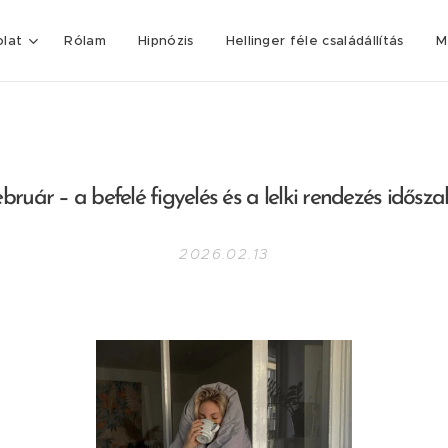
olat
Rólam
Hipnózis
Hellinger féle családállítás
M
bruár – a befelé figyelés és a lelki rendezés idősz
2026.02.13