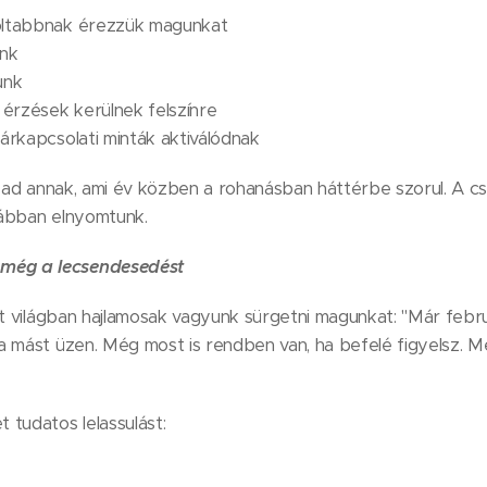
oltabbnak érezzük magunkat
ünk
unk
t érzések kerülnek felszínre
árkapcsolati minták aktiválódnak
et ad annak, ami év közben a rohanásban háttérbe szorul. A 
orábban elnyomtunk.
ég a lecsendesedést
lt világban hajlamosak vagyunk sürgetni magunkat: "Már februá
a mást üzen. Még most is rendben van, ha befelé figyelsz. M
tudatos lelassulást: