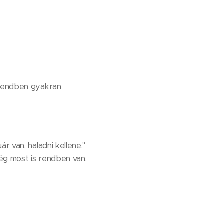
csendben gyakran
r van, haladni kellene."
ég most is rendben van,