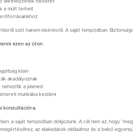
ő élethelyzetek hátterét
k a múlt terheit
ő erőforrásainkhoz
ésről szól, hanem kísérésről. A saját tempódban. Biztonság
menni ezen az úton
ngoltság kísér
nták akadályoznak
 nehezítik a jelened
ismereti munkába kezdeni
i konzultációra.
rben, a saját tempódban dolgozunk. A cél nem az, hogy "megj
megértéséhez, az elakadások oldásához és a belső egyensúly