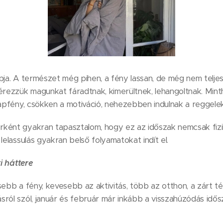
pja. A természet még pihen, a fény lassan, de még nem teljes 
érezzük magunkat fáradtnak, kimerültnek, lehangoltnak. Min
napfény, csökken a motiváció, nehezebben indulnak a reggelek
ént gyakran tapasztalom, hogy ez az időszak nemcsak fizikai
lelassulás gyakran belső folyamatokat indít el.
ki háttere
sebb a fény, kevesebb az aktivitás, több az otthon, a zárt té
ról szól, január és február már inkább a visszahúzódás idős