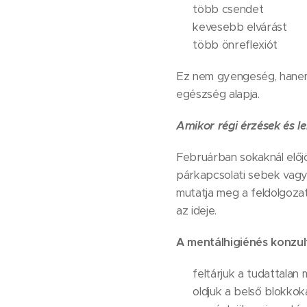
🤍 több csendet
🧘‍♀️ kevesebb elvárást
📖 több önreflexiót
Ez nem gyengeség, hanem 
egészség alapja.
Amikor régi érzések és le
Februárban sokaknál előj
párkapcsolati sebek vagy
mutatja meg a feldolgozat
az ideje.
A mentálhigiénés konzult
🔎 feltárjuk a tudattalan 
🔓 oldjuk a belső blokkok