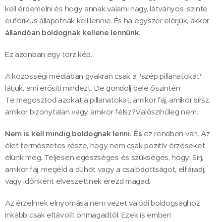
kell érdemelni és hogy annak valami nagy, látványos, szinte
euforikus állapotnak kell lennie. És ha egyszer elérjük, akkor
állandóan boldognak kellene lennünk
.
Ez azonban egy torz kép.
A közösségi médiában gyakran csak a "szép pillanatokat"
látjuk, ami erősíti mindezt. De gondolj bele őszintén:
Te megosztod azokat a pillanatokat, amikor fáj, amikor sírsz,
amikor bizonytalan vagy, amikor félsz?Valószínűleg nem.
Nem is kell mindig boldognak lenni. És
ez rendben van. Az
élet természetes része, hogy nem csak pozitív érzéseket
élünk meg. Teljesen egészséges és szükséges, hogy: Sírj,
amikor fáj, megéld a dühöt vagy a csalódottságot, elfáradj,
vagy időnként elveszettnek érezd magad.
Az érzelmek elnyomása nem vezet valódi boldogsághoz
inkább csak eltávolít önmagadtól. Ezek is emberi