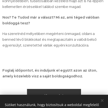
könnyedebben, tudatosabban kezeled majd azt is ha éppen
kellemetlen érzésekkel találod szembe magad.
Nos? Te Tudod már a választ? Mi az, ami téged valóban
boldoggá tesz?
Ha szeretnéd mélyebben megérteni önmagad, oldani a
benned lévő blokkokat és megtapasztalni a valódi belső
egyensúlyt, szeretettel várlak egyéni konzultációra.
Foglalj időpontot, és induljunk el együtt azon az úton,
amely közelebb visz a saját boldogságodhoz.
Kapcsolat
Sütiket használunk, hogy biztosítsuk a weboldal megfelelő