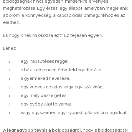
boldogságnak nincs egyetlen, mindenkire érvényes
meghatározása. Egy érzés, egy állapot, amelyben megjelenik
az öröm, a könnyedség, a kapcsolódás önmagunkhoz és az
élethez.
És hogy kinek mi okozza ezt? Ez teljesen egyéni.
Lehet:
egy napsütéses reggel,
a házi kedvenced örömteli fogadtatása,
a gyermeked nevetése,
egy kedves gesztus vagy egy szál virág,
egy mély beszélgetés,
egy gyógyulási folyamat,
vagy egyszerűen egy nyugodt pillanat önmagaddal.
A legnagyobb tévhit a boldogságról,
hogy a boldogságot ki