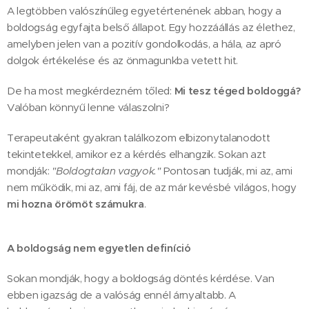
A legtöbben valószínűleg egyetértenének abban, hogy a
boldogság egyfajta belső állapot. Egy hozzáállás az élethez,
amelyben jelen van a pozitív gondolkodás, a hála, az apró
dolgok értékelése és az önmagunkba vetett hit.
De ha most megkérdezném tőled:
Mi tesz téged boldoggá?
Valóban könnyű lenne válaszolni?
Terapeutaként gyakran találkozom elbizonytalanodott
tekintetekkel, amikor ez a kérdés elhangzik. Sokan azt
mondják:
"Boldogtalan vagyok."
Pontosan tudják, mi az, ami
nem működik, mi az, ami fáj, de az már kevésbé világos, hogy
mi hozna örömöt számukra
.
A boldogság nem egyetlen definíció
Sokan mondják, hogy a boldogság döntés kérdése. Van
ebben igazság de a valóság ennél árnyaltabb. A