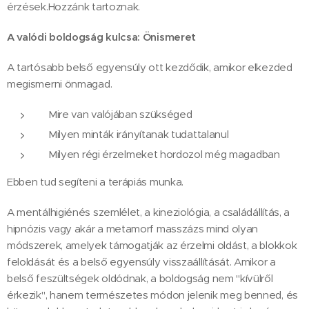
érzések.Hozzánk tartoznak.
A valódi boldogság kulcsa: Önismeret
A tartósabb belső egyensúly ott kezdődik, amikor elkezded
megismerni önmagad.
Mire van valójában szükséged
Milyen minták irányítanak tudattalanul
Milyen régi érzelmeket hordozol még magadban
Ebben tud segíteni a terápiás munka.
A mentálhigiénés szemlélet, a kineziológia, a családállítás, a
hipnózis vagy akár a metamorf masszázs mind olyan
módszerek, amelyek támogatják az érzelmi oldást, a blokkok
feloldását és a belső egyensúly visszaállítását. Amikor a
belső feszültségek oldódnak, a boldogság nem "kívülről
érkezik", hanem természetes módon jelenik meg benned, és